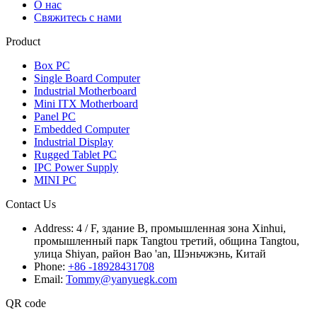
О нас
Свяжитесь с нами
Product
Box PC
Single Board Computer
Industrial Motherboard
Mini ITX Motherboard
Panel PC
Embedded Computer
Industrial Display
Rugged Tablet PC
IPC Power Supply
MINI PC
Contact Us
Address:
4 / F, здание B, промышленная зона Xinhui,
промышленный парк Tangtou третий, община Tangtou,
улица Shiyan, район Bao 'an, Шэньчжэнь, Китай
Phone:
+86 -18928431708
Email:
Tommy@yanyuegk.com
QR code