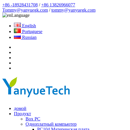
+86 -18928431708
/
+86 13826966077
Tommy@yanyuegk.com
/
tommy@yanyuegk.com
Language
English
Portuguese
Russian
домой
Продукт
Box PC
Одноплатный компьютер
PC104 Материнская плата