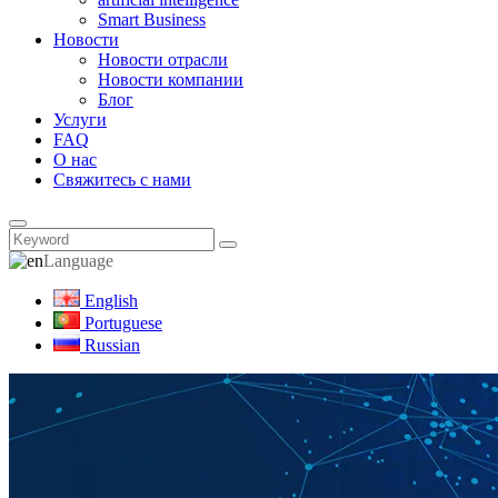
Smart Business
Новости
Новости отрасли
Новости компании
Блог
Услуги
FAQ
О нас
Свяжитесь с нами
Language
English
Portuguese
Russian