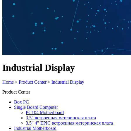
Industrial Display
Home
>
Product Center
>
Industrial Display
Product Center
Box PC
Single Board Computer
PC104 Motherboard
3,5" встроенная материнская плата
3,5" 4" EPIC встроенная материнская плата
Industrial Motherboard