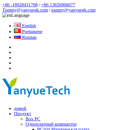
+86 -18928431708
/
+86 13826966077
Tommy@yanyuegk.com
/
tommy@yanyuegk.com
Language
English
Portuguese
Russian
домой
Продукт
Box PC
Одноплатный компьютер
PC104 Материнская плата