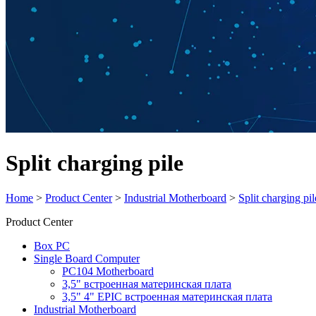
Split charging pile
Home
>
Product Center
>
Industrial Motherboard
>
Split charging pil
Product Center
Box PC
Single Board Computer
PC104 Motherboard
3,5" встроенная материнская плата
3,5" 4" EPIC встроенная материнская плата
Industrial Motherboard