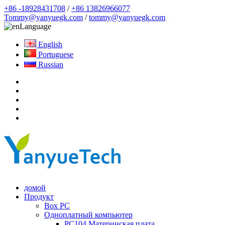
+86 -18928431708
/
+86 13826966077
Tommy@yanyuegk.com
/
tommy@yanyuegk.com
Language
English
Portuguese
Russian
домой
Продукт
Box PC
Одноплатный компьютер
PC104 Материнская плата