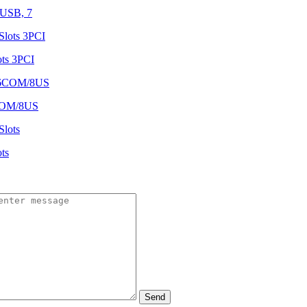
2USB, 7
ts 3PCI
6COM/8US
ts
Send