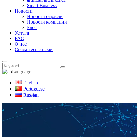
Smart Business
Новости
Новости отрасли
Новости компании
Блог
Услуги
FAQ
О нас
Свяжитесь с нами
Language
English
Portuguese
Russian